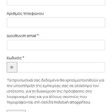
Αριθμός τηλεφώνου
Χειλάς Σταύρος
7 Videos
Αναπνευστική άσκηση 3
0:31
*
Διεύθυνση email
Αερόβια άσκηση 10
0:18
*
Κωδικός
Άσκηση ενδυνάμωσης άνω μέρος 14
0:20
Αναπνευστική άσκηση 3
0:31
Τα προσωπικά σας δεδομένα θα χρησιμοποιηθούν για
την υποστήριξη της εμπειρίας σας σε ολόκληρο τον
Άσκηση ενδυνάμωσης κάτω άκρων 14
0:32
ιστότοπο, για τη διαχείριση της πρόσβασης στο
λογαριασμό σας και για άλλους σκοπούς που
You need to be logged in to view this content.
Άσκηση ενδυνάμωσης κορμού 12
0:33
περιγράφονται στη σελίδα
πολιτική απορρήτου
.
Το προσωπικό ιστορικό της κατάστασης υγείας